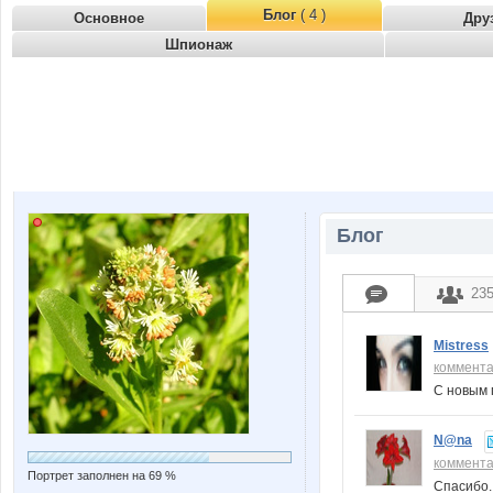
Блог
( 4 )
Основное
Дру
Шпионаж
Блог
23
Mistress
коммент
С новым 
N@na
коммент
Портрет заполнен на 69 %
Спасибо.