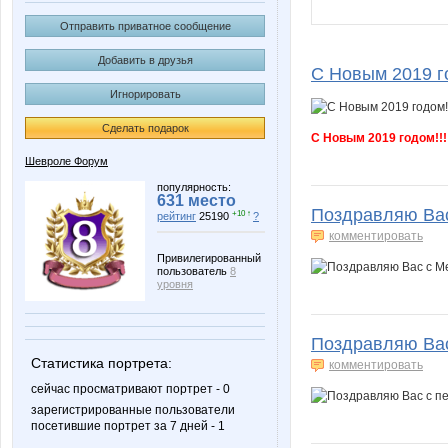
Отправить приватное сообщение
Добавить в друзья
С Новым 2019 го
Игнорировать
Сделать подарок
С Новым 2019 годом!!!
Шевроле Форум
популярность:
631 место
Поздравляю Ва
+10 ↑
рейтинг
25190
?
комментировать
Привилегированный
пользователь
8
уровня
Поздравляю Вас
Статистика портрета:
комментировать
сейчас просматривают портрет - 0
зарегистрированные пользователи
посетившие портрет за 7 дней - 1